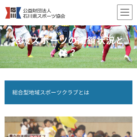
コ
ナ
ン
ビ
テ
ゲ
ン
ー
ツ
シ
地域スポーツの閉鎖状況と
へ
ョ
ス
ン
は？
キ
に
ッ
移
プ
動
総合型地域スポーツクラブとは