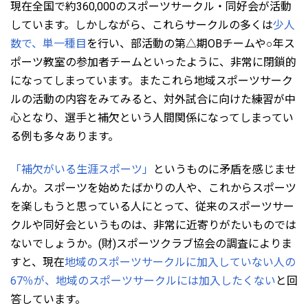
現在全国で約360,000のスポーツサークル・同好会が活動
しています。しかしながら、これらサークルの多くは
少人
数で、単一種目
を行い、部活動の第△期OBチームや○年ス
ポーツ教室の参加者チームといったように、非常に閉鎖的
になってしまっています。またこれら地域スポーツサーク
ルの活動の内容をみてみると、対外試合に向けた練習が中
心となり、選手と補欠という人間関係になってしまってい
る例も多々あります。
「補欠がいる生涯スポーツ」
というものに矛盾を感じませ
んか。スポーツを始めたばかりの人や、これからスポーツ
を楽しもうと思っている人にとって、従来のスポーツサー
クルや同好会というものは、非常に近寄りがたいものでは
ないでしょうか。(財)スポーツクラブ協会の調査によりま
すと、現在
地域のスポーツサークルに加入していない人の
67％が、地域のスポーツサークルには加入したくない
と回
答しています。